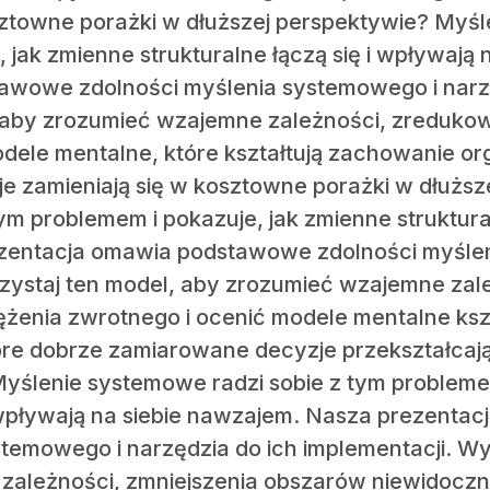
sztowne porażki w dłuższej perspektywie? Myśl
 jak zmienne strukturalne łączą się i wpływają
awowe zdolności myślenia systemowego i narzęd
 aby zrozumieć wzajemne zależności, zredukow
dele mentalne, które kształtują zachowanie or
e zamieniają się w kosztowne porażki w dłuższ
ym problemem i pokazuje, jak zmienne struktural
ezentacja omawia podstawowe zdolności myślen
rzystaj ten model, aby zrozumieć wzajemne za
ężenia zwrotnego i ocenić modele mentalne ks
óre dobrze zamiarowane decyzje przekształcaj
yślenie systemowe radzi sobie z tym probleme
 i wpływają na siebie nawzajem. Nasza prezenta
stemowego i narzędzia do ich implementacji. Wy
zależności, zmniejszenia obszarów niewidoczn