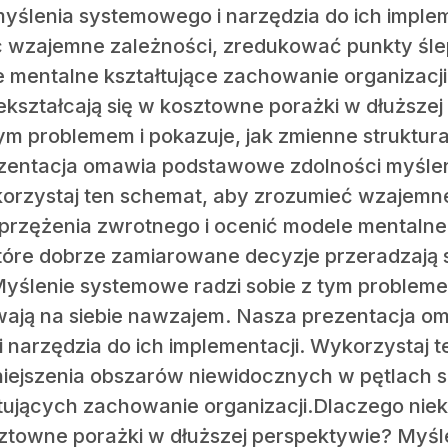
ślenia systemowego i narzędzia do ich implem
 wzajemne zależności, zredukować punkty śle
 mentalne kształtujące zachowanie organizacj
kształcają się w kosztowne porażki w dłuższe
ym problemem i pokazuje, jak zmienne struktural
ezentacja omawia podstawowe zdolności myślen
ykorzystaj ten schemat, aby zrozumieć wzajemn
sprzężenia zwrotnego i ocenić modele mentalne
które dobrze zamiarowane decyzje przeradzają 
yślenie systemowe radzi sobie z tym probleme
ływają na siebie nawzajem. Nasza prezentacja
narzędzia do ich implementacji. Wykorzystaj 
iejszenia obszarów niewidocznych w pętlach s
tujących zachowanie organizacji.Dlaczego ni
sztowne porażki w dłuższej perspektywie? Myśl