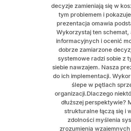
decyzje zamieniają się w ko
tym problemem i pokazuje,
prezentacja omawia podst
Wykorzystaj ten schemat,
informacyjnych i ocenić mo
dobrze zamiarzone decyzj
systemowe radzi sobie z t
siebie nawzajem. Nasza pr
do ich implementacji. Wyko
ślepe w pętlach sprz
organizacji.Dlaczego niekt
dłuższej perspektywie? M
strukturalne łączą się
zdolności myślenia sy
zrozumienia wzajemnych 