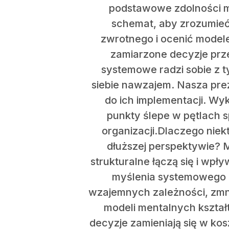
podstawowe zdolności my
schemat, aby zrozumieć
zwrotnego i ocenić modele
zamiarzone decyzje prze
systemowe radzi sobie z t
siebie nawzajem. Nasza pr
do ich implementacji. W
punkty ślepe w pętlach 
organizacji.Dlaczego nie
dłuższej perspektywie? M
strukturalne łączą się i wp
myślenia systemowego i 
wzajemnych zależności, zmn
modeli mentalnych kształ
decyzje zamieniają się w ko