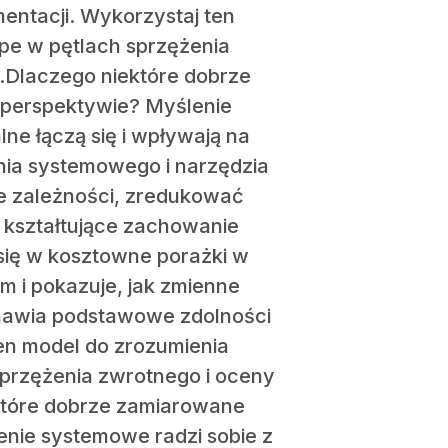
entacji. Wykorzystaj ten
pe w pętlach sprzężenia
i.Dlaczego niektóre dobrze
j perspektywie? Myślenie
ne łączą się i wpływają na
ia systemowego i narzędzia
e zależności, zredukować
 kształtujące zachowanie
się w kosztowne porażki w
m i pokazuje, jak zmienne
 omawia podstawowe zdolności
ten model do zrozumienia
przężenia zwrotnego i oceny
ektóre dobrze zamiarowane
enie systemowe radzi sobie z