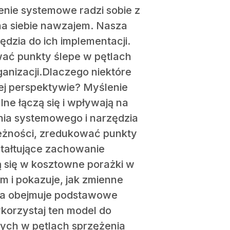
enie systemowe radzi sobie z
 na siebie nawzajem. Nasza
zia do ich implementacji.
ać punkty ślepe w pętlach
ganizacji.Dlaczego niektóre
ej perspektywie? Myślenie
ne łączą się i wpływają na
ia systemowego i narzędzia
leżności, zredukować punkty
ztałtujące zachowanie
ą się w kosztowne porażki w
m i pokazuje, jak zmienne
cja obejmuje podstawowe
korzystaj ten model do
ych w pętlach sprzężenia