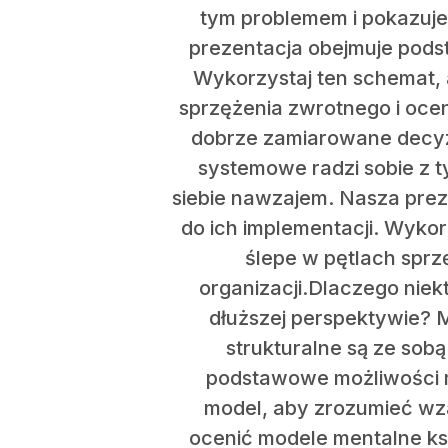
tym problemem i pokazuje,
prezentacja obejmuje pods
Wykorzystaj ten schemat,
sprzężenia zwrotnego i ocen
dobrze zamiarowane decyzj
systemowe radzi sobie z t
siebie nawzajem. Nasza pre
do ich implementacji. Wyko
ślepe w pętlach sprz
organizacji.Dlaczego nie
dłuższej perspektywie? M
strukturalne są ze sob
podstawowe możliwości m
model, aby zrozumieć wza
ocenić modele mentalne ks