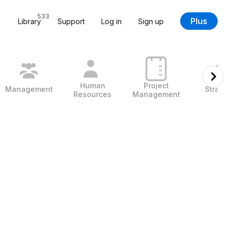
533
Plus
Library
Support
Log in
Sign up
Human
Project
Management
Strate
Resources
Management