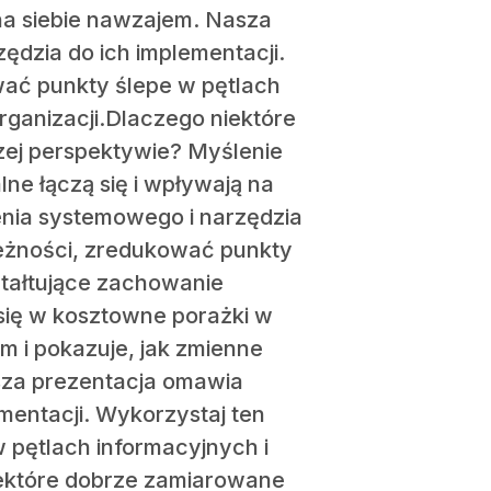
 na siebie nawzajem. Nasza
dzia do ich implementacji.
ać punkty ślepe w pętlach
rganizacji.Dlaczego niektóre
zej perspektywie? Myślenie
ne łączą się i wpływają na
nia systemowego i narzędzia
leżności, zredukować punkty
ztałtujące zachowanie
się w kosztowne porażki w
m i pokazuje, jak zmienne
asza prezentacja omawia
entacji. Wykorzystaj ten
 pętlach informacyjnych i
iektóre dobrze zamiarowane