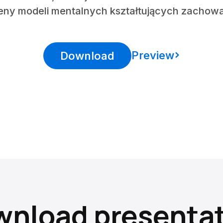
eny modeli mentalnych kształtujących zachowan
Preview
Download
nload presenta