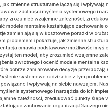
 jak zmienne strukturalne łączą się i wpływają
tawowe zdolności myślenia systemowego i narzę
 aby zrozumieć wzajemne zależności, zredukow
ić modele mentalne kształtujące zachowanie o
e zamieniają się w kosztowne porażki w dłużs
ym problemem i pokazuje, jak zmienne struktural
zentacja omawia podstawowe możliwości myśle
rzystaj ten model, aby zrozumieć wzajemne za
ężenia zwrotnego i ocenić modele mentalne ks
które dobrze zamiarowane decyzje przeradzają 
yślenie systemowe radzi sobie z tym probleme
ą powiązane i wpływają na siebie nawzajem. N
yślenia systemowego i narzędzia do ich implem
jemne zależności, zredukować punkty ślepe w
ztałtujące zachowanie organizacji.Dlaczego n