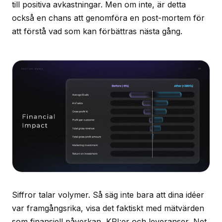
till positiva avkastningar. Men om inte, är detta
också en chans att genomföra en post-mortem för
att förstå vad som kan förbättras nästa gång.
Siffror talar volymer. Så säg inte bara att dina idéer
var framgångsrika, visa det faktiskt med mätvärden
som finansiell påverkan, KPI:er och leveranser, Net