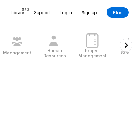
533
Plus
Library
Support
Log in
Sign up
Human
Project
Management
Strate
Resources
Management