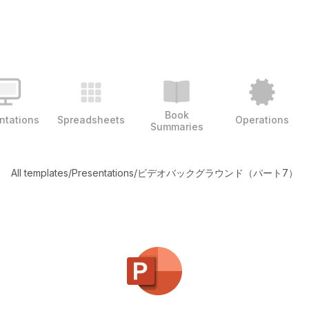
Book
ntations
Spreadsheets
Operations
Summaries
All templates
/
Presentations
/
ビデオバックグラウンド（パート7）