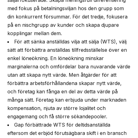
säljarfokuserade. Skapa meningsfull differentiering
med fokus på betalningsviljan hos den grupp som
din konkurrent försummar. För det tredje, fokusera
på en nischgrupp av kunder och skapa djupare
kopplingar mellan dem.
För att sänka anställdas vilja att sälja (WTS), välj
sätt att förbättra anställdas tillfredsställelse över en
enkel löneökning. En löneökning minskar
marginalerna och omfördelar bara nuvarande värde
utan att skapa nytt värde. Men åtgärder för att
förbättra arbetsförhållandena skapar nytt värde,
och företag kan fånga en del av detta värde på
många sätt. Företag kan erbjuda under marknaden
kompensation, njuta av större lojalitet och
engagemang och få större sökandepooler.
Gap förbättrade WTS för deltidsanställda
eftersom det erbjöd förutsägbara skift i en bransch