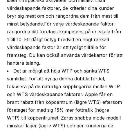
idéer till specifika aktiviteter och initiativ. Lista
värdeskapande faktorer, de kriterier dina kunder
bryr sig mest om och rangordna dem från mest till
minst betydande.För varje värdeskapande faktor,
rangordna ditt företags kompetens på en skala från
1 till 10. Ett dåligt betyg bredvid en högt rankad
värdeskapande faktor är ett tydligt tillfälle för
framsteg. Du kan också använda värdekartor för att
hantera talang.
Det är möjligt att höja WTP och sänka WTS
samtidigt. För att bygga denna dubbla fördel,
fokusera på de naturliga kopplingarna mellan WTP
och WTS värdeskapande faktorer. Apple får en
brant rabatt från köpcentrum (lägre WTS) eftersom
företaget för med sig 15% mer fottrafik (högre
WTP) till köpcentrumet. Zaras snabba mode modell
minskar lager (lägre WTS) och ger kunderna de