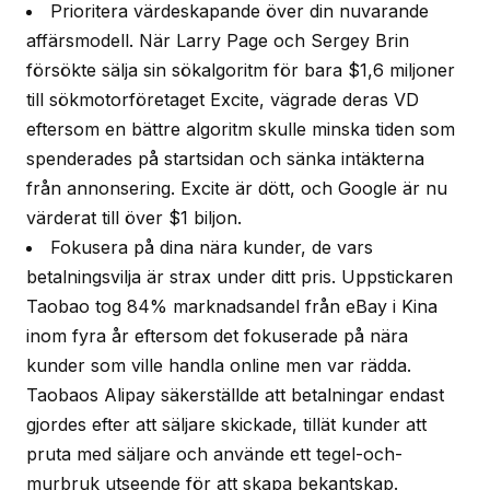
Prioritera värdeskapande över din nuvarande
affärsmodell. När Larry Page och Sergey Brin
försökte sälja sin sökalgoritm för bara $1,6 miljoner
till sökmotorföretaget Excite, vägrade deras VD
eftersom en bättre algoritm skulle minska tiden som
spenderades på startsidan och sänka intäkterna
från annonsering. Excite är dött, och Google är nu
värderat till över $1 biljon.
Fokusera på dina nära kunder, de vars
betalningsvilja är strax under ditt pris. Uppstickaren
Taobao tog 84% marknadsandel från eBay i Kina
inom fyra år eftersom det fokuserade på nära
kunder som ville handla online men var rädda.
Taobaos Alipay säkerställde att betalningar endast
gjordes efter att säljare skickade, tillät kunder att
pruta med säljare och använde ett tegel-och-
murbruk utseende för att skapa bekantskap.