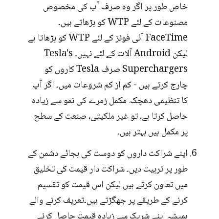
خاص طور پر اگر وہ صرف آپ کی مخصوص
مصنوعات کے لئے WTP کو بڑھاتے ہیں۔
FaceTime آئی فونز کے لئے WTP کو بڑھاتا ہے
لیکن Android آلات کے لئے نہیں۔ Tesla's
Superchargers صرف Tesla کاروں کو
چارج کرتے ہیں - کم از کم شروعات میں۔ اگر آپ
کا تنظیمی دھچکہ مکمل زمرے کی نمو سے زیادہ
حاصل کرتا ہے، تو غیر ملکیتی، صنعت کے سطح
پر مکمل ہیں بہتر ہیں۔
اپنے شراکت داروں کو دوست کی بجائے دشمن کے
طور پر تربیت دیں۔ شراکت دار قیمت کی تخلیق
میں تعاون کرتے ہیں لیکن اس قیمت کو تقسیم
کرنے کے طریقے پر جھگڑتے ہیں۔تعریف کرنے والے
ہمیشہ اپنے شریک سے زیادہ قیمت حاصل کرنے