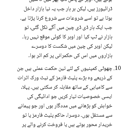
ڈرائیورز ہیں، لیکن ہر بار جب یہ نیا بازار داخل
ہوتا ہے تو اسے شروعات سے شروع کرنا پڑتا ہے۔
جب ایک بار ڈی ڈی چین میں آگے نکل گئی، تو
بازار نے ٹپ کیا اور اوبر کا کوئی موقع نہیں رہا۔
لیکن اوبر کی چین میں شکست کا دوسرے
بازاروں میں اس کی حکمرانی پر کم اثر ہوا۔
چھوٹی کمپنیوں کے لئے تین حکمت عملی ہیں جن
کے ذریعے وہ بڑے پلیٹ فارمز کے نیٹ ورک اثرات
سے کامیابی کے ساتھ مقابلہ کر سکتی ہیں۔ پہلا،
ایسی خصوصیات تیار کریں جو ادائیگی کی
خواہش کو بڑھانے میں مددگار ہوں اور جو پیمانے
سے مستقل ہوں۔ دوسرا، حاکم پلیٹ فارمز یا تو
خریدار محور ہوتے ہیں یا فروخت کرنے والے پر