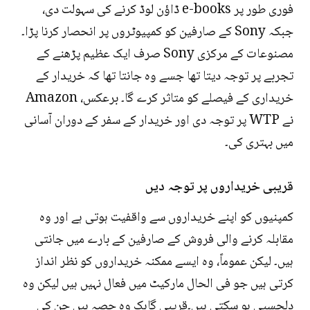
فوری طور پر e-books ڈاؤن لوڈ کرنے کی سہولت دی،
جبکہ Sony کے صارفین کو کمپیوٹروں پر انحصار کرنا پڑا۔
مصنوعات کے مرکزی Sony صرف ایک عظیم پڑھنے کے
تجربے پر توجہ دیتا تھا جسے وہ جانتا تھا کہ خریدار کے
خریداری کے فیصلے کو متاثر کرے گا۔ برعکس، Amazon
نے WTP پر توجہ دی اور خریدار کے سفر کے دوران آسانی
میں بہتری کی۔
قریبی خریداروں پر توجہ دیں
کمپنیوں کو اپنے خریداروں سے واقفیت ہوتی ہے اور وہ
مقابلہ کرنے والی فروش کے صارفین کے بارے میں جانتی
ہیں۔ لیکن عموماً، وہ ایسے ممکنہ خریداروں کو نظر انداز
کرتی ہیں جو فی الحال مارکیٹ میں فعال نہیں ہیں لیکن وہ
دلچسپی ہو سکتی ہیں۔قریبی گاہک وہ حصہ ہیں جن کی