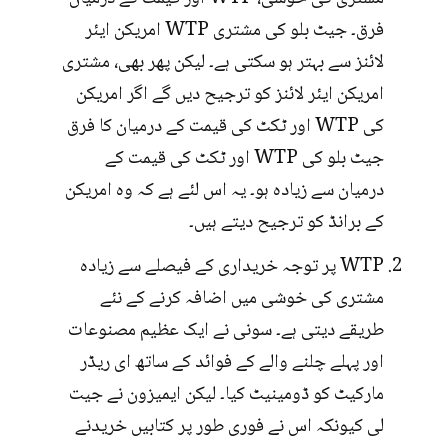
فرق۔ جیٹ بلو کی مشتری WTP امریکن ایئر
لائنز سے بہتر ہو سکتی ہے۔ لیکن پھر بھی، مشتری
امریکن ایئر لائنز کو ترجیح دیں گے اگر امریکن
کی WTP اور ٹکٹ کی قیمت کے درمیان کا فرق
جیٹ بلو کی WTP اور ٹکٹ کی قیمت کے
درمیان سے زیادہ ہو۔ یہ اس لئے ہے کہ وہ امریکن
کے برانڈ کو ترجیح دیتے ہیں۔
WTP پر توجہ خریداری کے فیصلے سے زیادہ
مشتری کی خوشی میں اضافہ کرنے کے نئے
طریقے دیتی ہے۔ سونی نے ایک عظیم مصنوعات
اور پہلے چلنے والے کے فوائد کے ساتھ ای ریڈر
مارکیٹ کو ڈومینیٹ کیا۔ لیکن ایمیزون نے جیت
لی کیونکہ اس نے فوری طور پر کتابیں خریدنے