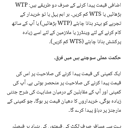
اضافی قیمت پیدا کرنے کے صرف دو طریقے ہیں: WTP
بڑھائیں یا WTS کم کریں۔ ہر اہم پہل یا تو خریدار کے
تجربے کو بہتر بنانا چاہئے (WTP بڑھائیں) یا آپ کے ساتھ
کام کرنے کے لئے وینڈرز یا ملازمین کے لئے اسے زیادہ
پرکشش بنانا چاہئے (WTS کم کریں)۔
حکمت عملی سوچتے ہیں میں فرق۔
ایک کمپنی کی قیمت پیدا کرنے کی صلاحیت پر اس کی
قیمت پیدا کرنے کی صلاحیت پر منحصر ہوتی ہے۔ آپ کی
کمپنی اور آپ کے مقابلین کے درمیان مشابہت کی شرح جتنی
زیادہ ہوگی، خریداروں کا دھیان قیمت پر ہوگا، جو کمپنی کے
مارجنز پر دباؤ پیدا کرے گا۔
بہت سے مسافر صرف ٹکٹ کی قیمتوں کی بنیاد پر فیصلہ