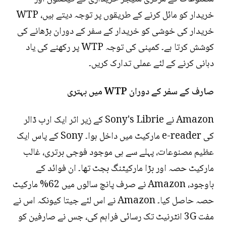
خریدار کو مائل کرنے کے طریقوں پر توجہ دیتے ہیں، WTP
خریدار کی خوشی کو خریدار کے سفر کے دوران بڑھانے کی
کوشش کرتا ہے۔ کمپنی کی توجہ WTP پر رکھنے کی یاد
دہانی کرنے کے لئے عملی تدارک کریں۔
صارف کے سفر کے دوران WTP میں بہتری
Amazon نے Sony's Librie کے زیر اثر ایک ارب ڈالر
کی e-reader مارکیٹ میں داخل ہوا۔ Sony کے پاس ایک
عظیم مصنوعات، پہلے سے ہی موجود فوجی برتری، غالب
مارکیٹ حصہ اور بڑا مارکیٹنگ بجٹ تھا۔ ان فوائد کے
باوجود، Amazon نے صرف پانچ سالوں میں 62% مارکیٹ
حصہ حاصل کیا۔ Amazon نے اس لئے جیتا کیونکہ اس نے
مفت 3G انٹرنیٹ تک رسائی فراہم کی، جس نے صارفین کو