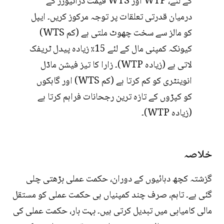
کے لئے، WTP اور WTS قیمت ڈرائیورز کے
درمیان قدرتی تعلقات پر توجہ مرکوز کریں۔ ایپل
کو مالز سے سخت چھوٹ ملتی ہے (کم WTS)
کیونکہ کمپنی مال کے لئے 15٪ زیادہ پیدل ٹریفک
لاتی ہے (زیادہ WTP)۔ زارا کا تیز فیشن ماڈل
انوینٹری کو کم کرتا ہے (کم WTS) اور گاہکوں
کو کپڑوں کے تازہ ترین رجحانات فراہم کرتا ہے
(زیادہ WTP)۔
خلاصہ
گزشتہ کچھ دہائیوں کے دوران، حکمت عملی بڑھتی چلی
گئی ہے۔ تاہم، صرف چند کمپنیاں ہی حکمت عملی کو مستقل
مالی کامیابی میں تبدیل کرتی ہیں۔ بہت بار، حکمت عملی کی