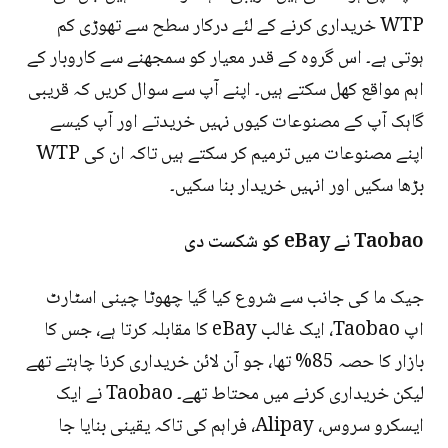
WTP خریداری کرنے کے لئے درکار سطح سے تھوڑی کم
ہوتی ہے۔ اس گروہ کے قدر معیار کو سمجھنے سے کاروبار کے
اہم مواقع کھل سکتے ہیں۔ اپنے آپ سے سوال کریں کہ قریبی
گاہک آپ کے مصنوعات کیوں نہیں خریدتے اور آپ کیسے
اپنے مصنوعات میں ترمیم کر سکتے ہیں تاکہ ان کی WTP
بڑھا سکیں اور انہیں خریدار بنا سکیں۔
Taobao نے eBay کو شکست دی
جیک ما کی جانب سے شروع کیا گیا چھوٹا چینی اسٹارٹ
اپ Taobao، ایک غالب eBay کا مقابلہ کرتا ہے، جس کا
بازار کا حصہ 85% تھا، جو آن لائن خریداری کرنا چاہتے تھے
لیکن خریداری کرنے میں محتاط تھے۔ Taobao نے ایک
ایسکرو سروس، Alipay، فراہم کی تاکہ یقینی بنایا جا