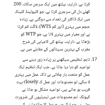
کرتا ہے۔ ناراینہ ہیلتھ میں ایک سرجن سالانہ 200
کھلے دل کی سرجری کرتا ہے، جو کلیولینڈ کلینک
میں ایک ڈاکٹر کی تعداد سے دوگنی ہے۔ زیادہ
حجم میں بہتری (اور کم WTS)، لاگت کم کرتا
ہے اور معیار میں بہتری لاتا ہے، جو WTP کو
بڑھاتا ہے۔ ناراینہ ہیلتھ کی کامیابی کی شرح
مغرب کے بہترین ہسپتالوں کے مقابلے میں ہے۔
تاہم، تنظیمی سیکھنے پر زیادہ زور دینے سے
نواعید کو دبا دیا جاتا ہے۔ جب ایک تنظیم ایک
عمل کو متعدد بار چلاتی ہے تاکہ عمل میں بہتری
لا سکے، تو مصنوعات اور عمل ک closely بہت
قریب ہو جاتے ہیں۔ نواعید مشکل ہو جاتا ہے
کیونکہ اہم مصنوعات میں تبدیلیوں کی ضرورت
ہوتی ہے جو ایک وسیع عمل کا جائزہ لینے کی