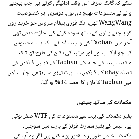
سکے کہ گاہک صرف اس وقت ادائیگی کرتے ہیں جب بیچنے
والے نے مصنوعات بھیج دی ہوں۔ دوسری اہم خصوصیت
WangWang تھی، ایک فوری پیغام سروس جو خریداروں
کو بیچنے والوں کے ساتھ سودہ کرنے کی اجازت دیتی تھی۔
آخر میں، Taobao کی ویب سائٹ نے ایک ایسا محسوس
کیا جو ایک اینٹوں اور مرتبہ کی دکان کی طرح تھا تاکہ
واقفیت پیدا کی جا سکے۔ Taobao کے قریبی گاہکوں کی
تعداد eBay کے گاہکوں سے بہت تیزی سے بڑھی۔ چار سالوں
میں Taobao کا بازار کا حصہ 84% ہو گیا۔
مکملات کے ساتھ جیتیں
بغیر مکملات کے، بہت سے مصنوعات کی WTP صفر ہوتی
ہے۔ ایپس کے بغیر سمارٹ فونز کے بارے میں سوچیں۔
مکملات خاص طور پر طاقتور ہو سکتے ہیں اگر وہ آپ کی