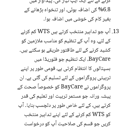
کرنے کے لئے ایک ایپ تیار کی۔ پیداوار میں
6.8% کی اضافہ ہوئی، اور تنخواہ بڑھانے کے
بغیر کام کی خوشی میں اضافہ ہوا۔
آپ جو تدابیر منتخب کرتے ہیں WTS کم کرنے
کے لئے، وہ آپ کے تنظیم کو مناسب ملازمین کو
کشید کرنے کے لئے طاقتور طریقے ہو سکتے ہیں۔
BayCare، ایک تنظیم جو فلوریڈا میں
ہسپتالوں کا انتظام کرتی ہے، قومی طور پر اپنے
تربیتی پروگراموں کے لئے تسلیم کی گئی ہے۔ ان
پروگراموں نے BayCare کو خصوصاً صحت کے
پیشہ ورانہ جو مستمر تربیت اور تعلیم کی قدر
کرتے ہیں، کے لئے خاص طور پر دلچسپ بنایا۔ آپ
کو WTS کم کرنے کے لئے اپنے تدابیر منتخب
کریں جو قسم کی صلاحیت آپ کو درخواست