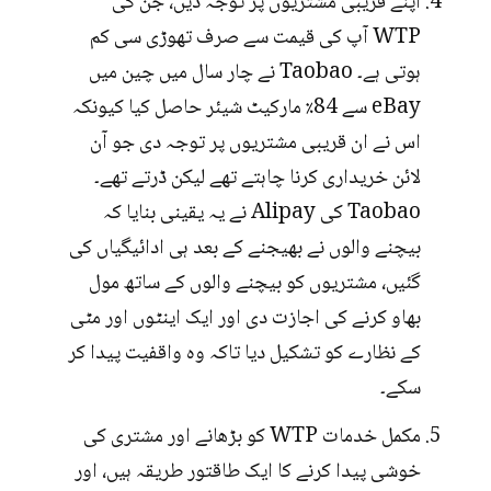
اپنے قریبی مشتریوں پر توجہ دیں، جن کی
WTP آپ کی قیمت سے صرف تھوڑی سی کم
ہوتی ہے۔ Taobao نے چار سال میں چین میں
eBay سے 84٪ مارکیٹ شیئر حاصل کیا کیونکہ
اس نے ان قریبی مشتریوں پر توجہ دی جو آن
لائن خریداری کرنا چاہتے تھے لیکن ڈرتے تھے۔
Taobao کی Alipay نے یہ یقینی بنایا کہ
بیچنے والوں نے بھیجنے کے بعد ہی ادائیگیاں کی
گئیں، مشتریوں کو بیچنے والوں کے ساتھ مول
بھاو کرنے کی اجازت دی اور ایک اینٹوں اور مٹی
کے نظارے کو تشکیل دیا تاکہ وہ واقفیت پیدا کر
سکے۔
مکمل خدمات WTP کو بڑھانے اور مشتری کی
خوشی پیدا کرنے کا ایک طاقتور طریقہ ہیں، اور