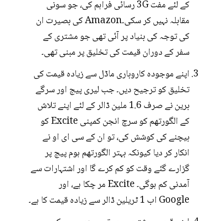
کے لئے مفت 3G رسائی فراہم کی، جو سونی
مقابلہ نہیں کر سکی۔Amazon کی بصیرت ان
کی توجہ کی بنیاد پر آئی تھی جو مشتری کے
سفر کے دوران قیمت کی تخلیق پر مبنی تھی۔
اپنے موجودہ کاروباری ماڈل سے زیادہ قیمت کی
تخلیق کو ترجیح دیں۔ جب لیری پیج اور سرگے
برین نے صرف 1.6 ملین ڈالر کے لئے اپنے تلاش
کے الگورتھم کو سرچ انجن کمپنی Excite کو
بیچنے کی کوشش کی، تو ان کے سی ای او نے
انکار کر دیا کیونکہ بہتر الگورتھم ہوم پیج پر
گزارے گئے وقت کو کم کرے گا اور اشتہارات سے
آمدنی کم ہوگی۔ Excite مر چکا ہے، اور
Google اب 1 ٹریلین ڈالر سے زیادہ قیمت کا ہے۔