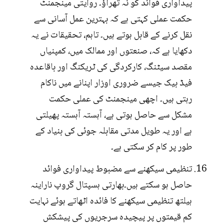
پیداواری فوائد کو نہ تھراؤ۔ روایتی مینجمنٹ
حکمت عملی کہتی ہے کہ بہترین عمل آسانی سے
نقل کرنے کے قابل ہوتے ہیں۔ تاہم، تحقیقات نے یہ
دکھایا ہے کہ، صنعتوں اور ممالک میں، کمپنیاں
مقصد سیٹنگ، کارکردگی کی ٹریکنگ اور باقاعدہ
فیڈ بیک جیسے ضروری اوزار اپنانے میں ناکام
رہتی ہیں۔ اچھی مینجمنٹ کی عملی حکمت
مشکل سے حاصل ہوتی ہے، آہستہ آہستہ پھیلتی
ہے اور یہ طویل مدتی مقابلہ جوئی کی بنیاد کے
طور پر کام کر سکتی ہے۔
تنظیمی سیکھنے سے مضبوط پیداواری فوائد
حاصل ہو سکتے ہیں۔بھارتی ہسپتال گروپ ناراینہ
ہیلتھ تنظیمی سیکھنے کا فائدہ اٹھاتے ہوئے نہایت
کم قیمتوں پر پیچیدہ سرجریوں کی پیشکش