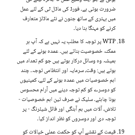
ضرورت ہوتی ہے۔ فورڈ کی ماڈل ٹی کے لئے عمل
میں بہتری کے ساتھ جنون نے نئے ماڈلز متعارف
کرنے کو مہنگا بنا دیا۔
WTP پر توجہ کا مطلب یہ نہیں ہے کہ آپ ہر
ممکنہ خصوصیت بناتے ہیں۔ عمدہ ہونے کے لئے
ہمیشہ وہ وسائل درکار ہوتے ہیں جو کم تعداد میں
ہوتے ہیں: وقت، سرمایہ اور انتظامی توجہ۔ چند
اہم خصوصیات میں عمدہ ہونے کے لئے، کمپنیوں
کو دوسرے کو کم توجہ دینے میں آرام محسوس
ہونا چاہئے۔ سلیک نے صرف تین اہم خصوصیات -
تلاش، آلات میں ہم آہنگی اور فائل شیئرنگ - پر
توجہ دی اور دوسروں کو نظر انداز کیا۔
قیمت کے نقشے آپ کو حکمت عملی خیالات کو