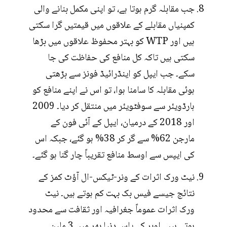
جب مقابلہ گرم ہوتا ہے، تو اپنی مکمل بنانے والی
کمپنیاں مقابلے کے علاقوں میں قیمتیں گرا سکتی
ہیں اور WTP کو بہتر محفوظ علاقوں میں بڑھا
سکتی ہیں تاکہ کل منافع کی حفاظت کی جا
سکے۔ جب ایپل کو اینڈرائیڈ فونز سے بڑھتی
ہوئی مقابلہ کا سامنا ہوا، تو اس نے اپنے منافع کو
ہارڈویئر سے سوفٹویئر میں منتقل کر دیا۔ 2009
اور 2018 کے درمیان، ایپل کے آئی فون کے
مارجن 62% سے گر کر 38% ہو گئے، جبکہ اس
کی ایپس سے اوسط منافع تقریباً چار گنا ہو گئے۔
نیٹ ورک اثرات کے ونر-ٹیکس-ال آؤٹ کمز کے
نتائج جیسے فیس بک بہت کم ہوتے ہیں۔ نیٹ
ورک اثرات عموماً جغرافیہ اور ثقافت سے محدود
ہوتے ہیں۔ اوبر کے پاس دنیا بھر میں 3 ملین