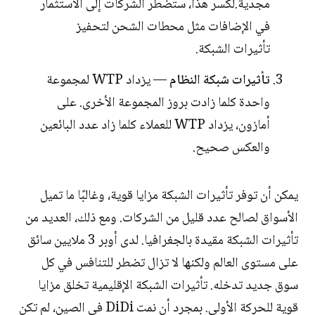
مجدية.لكسر هذا، ستضطر الشركات إلى الاستثمار
في الإضافات مثل محطات الشحن لتحفيز
تأثيرات الشبكة.
تأثيرات شبكة النظام
— يزداد WTP لمجموعة
واحدة كلما زادت بروز المجموعة الأخرى. على
أمازون، يزداد WTP للعملاء كلما زاد عدد البائعين
والعكس صحيح.
يمكن أن توفر تأثيرات الشبكة مزايا قوية، وغالبًا ما تميل
الأسواق لصالح عدد قليل من الشركات. ومع ذلك، العديد من
تأثيرات الشبكة مقيدة بالجغرافيا. لدى أوبر 3 ملايين سائق
على مستوى العالم ولكنها لا تزال تضطر للتنافس في كل
سوق جديد تدخله. تأثيرات الشبكة الإقليمية تخلق مزايا
قوية للحركة الأولى. بمجرد أن نمت DiDi في الصين، لم تكن