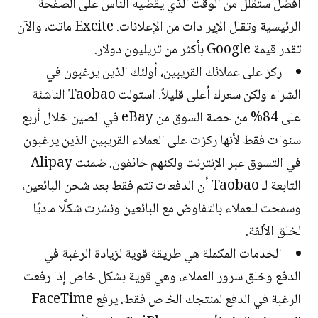
أفضل ستقلل من الوقت الذي يقضيه الناس على الصفحة
الرئيسية وتقلل الإيرادات من الإعلانات. Excite ماتت، والآن
تقدر قيمة Google بأكثر من تريليون دولار.
ركز على عملائك القريبين، أولئك الذين يرغبون في
الشراء ولكن سعرك أعلى قليلاً. استولت Taobao الناشئة
على 84% من حصة السوق من eBay في الصين خلال أربع
سنوات فقط لأنها ركزت على العملاء القريبين الذين يرغبون
في التسوق عبر الإنترنت ولكنهم خائفون. ضمنت Alipay
التابعة لـ Taobao أن الدفعات تتم فقط بعد شحن البائعين،
وسمحت للعملاء بالتفاوض مع البائعين ونشرت شكلًا ماديًا
لخلق الألفة.
الخدمات المكملة هي طريقة قوية لزيادة الرغبة في
الدفع وخلق سرور العملاء، وهي قوية بشكل خاص إذا رفعت
الرغبة في الدفع لمنتجك الخاص فقط. يرفع FaceTime