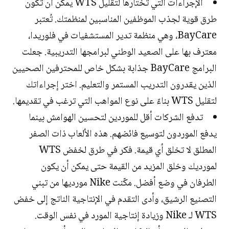
الإجراءات التي تختارها لتقليل WTS يمكن أن تكون
طرق قوية لجذب الموظفين المناسبين لمنظمتك. تُعتبر
BayCare، وهي منظمة تدير المستشفيات في فلوريدا،
معترف بها على الصعيد الوطني لبرامجها التدريبية. جعلت
البرامج BayCare جذابة بشكل خاص للمحترفين الصحيين
الذين يقدرون التدريب المستمر والتعليم. اختر إجراءاتك
لتقليل WTS بناءً على نوع المواهب التي ترغب في تقديمها.
تدفع الشركات أقل للموردين لتحسين الهوامش بينما
يدفع الموردون لتوسيع فائضهم. هذه الألعاب ذات الصفر
المطلق لا تخلق أي قيمة. فكر في طرق لخفض WTS
لمورديك وخلق المزيد من القيمة حتى يمكن أن يكون
الطرفان في وضع أفضل. مكّنت Nike مورديها من تبني
التصنيع الرشيق، وأدى التقدم في الإنتاجية الناتج إلى خفض
WTS لـ Nike وزيادة إنتاجية المورد في نفس الوقت.