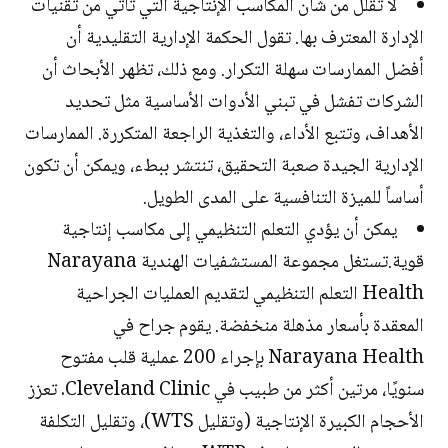
لا تقلل من شأن المكاسب الإنتاجية التي تأتي من تقنيات
الإدارة المعترف بها. تقول الحكمة الإدارية التقليدية أن
أفضل الممارسات سهلة التكرار. ومع ذلك، تظهر الأبحاث أن
الشركات تفشل في تبني الأدوات الأساسية مثل تحديد
الأهداف، وتتبع الأداء، والتغذية الراجعة المتكررة. الممارسات
الإدارية الجيدة صعبة التحقيق، تنتشر ببطء، ويمكن أن تكون
أساساً للميزة التنافسية على المدى الطويل.
يمكن أن يؤدي التعلم التنظيمي إلى مكاسب إنتاجية
قوية.تستغل مجموعة المستشفيات الهندية Narayana
Health التعلم التنظيمي لتقديم العمليات الجراحية
المعقدة بأسعار مذهلة منخفضة. يقوم جراح في
Narayana Health بإجراء 200 عملية قلب مفتوح
سنويًا، مرتين أكثر من طبيب في Cleveland Clinic. تعزز
الأحجام الكبيرة الإنتاجية (وتقليل WTS)، وتقليل التكلفة