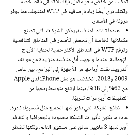
تمكنت من خفض سعر مكمل، فإنك لا تتلقى فقط خصمًا
ولكنك ترى أيضًا زيادة إضافية في WTP لمنتجك، مما يوفر
مرونة في الأسعار.
عندما تشتد المنافسة، يمكن للشركات التي تصنع
مكملاتها الخاصة أن تخفض الأسعار في المناطق التنافسية
وترفع WTP في المناطق الأكثر حماية لحماية الأرباح
الإجمالية. عندما واجهت أبل منافسة متزايدة من هواتف
أندرويد، نقلت أرباحها من الأجهزة إلى البرامج. بين عامي
2009 و2018، انخفضت هوامش iPhone لدى Apple
من 62% إلى 38%، بينما ارتفع متوسط ​​ربحها من
التطبيقات أربع مرات تقريبًا.
نتائج الشبكة التي يفوز فيها الجميع مثل فيسبوك نادرة.
عادة ما تكون تأثيرات الشبكة محدودة بالجغرافيا والثقافة.
أوبر لديها 3 ملايين سائق على مستوى العالم، ولكنها تضطر