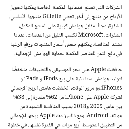
الشركات التي تصنع خدماتها المكملة الخاصة يمكنها تحويل
الأرباح من منتج إلى آخر. تعطي Gillette منتجها الأساسي،
الشفرة، مجانًا مقابل هوامش كبيرة على المنتج المكمل،
الشفرات. Microsoft تكسب القليل من المنصات. عندما
تشتد المنافسة، يمكنهم خفض أسعار المنتجات ورفع الرغبة
في دفع الثمن للعناصر المكملة لحماية الهوامش الإجمالية.
حافظت Apple على سعر الموسيقى والتطبيقات منخفضًا
لتوليد هوامش استثنائية على بيع iPods و iPads و
iPhones.مع مرور الوقت، انخفضت هامش الربح الإجمالي
لشركة Apple على iPhone من 62% مقدرة إلى 38%
بين عامي 2009 و2018 بسبب المنافسة الشديدة من
هواتف Android. ومع ذلك، زادت Apple ربحها الإجمالي
من التطبيق المتوسط أربع مرات في الفترة نفسها. في خطوة