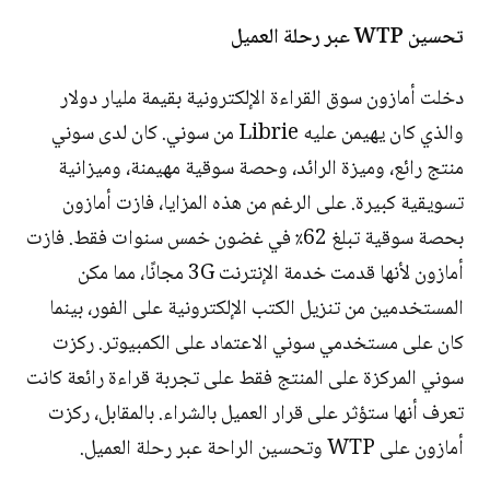
تحسين WTP عبر رحلة العميل
دخلت أمازون سوق القراءة الإلكترونية بقيمة مليار دولار
والذي كان يهيمن عليه Librie من سوني. كان لدى سوني
منتج رائع، وميزة الرائد، وحصة سوقية مهيمنة، وميزانية
تسويقية كبيرة. على الرغم من هذه المزايا، فازت أمازون
بحصة سوقية تبلغ 62٪ في غضون خمس سنوات فقط. فازت
أمازون لأنها قدمت خدمة الإنترنت 3G مجانًا، مما مكن
المستخدمين من تنزيل الكتب الإلكترونية على الفور، بينما
كان على مستخدمي سوني الاعتماد على الكمبيوتر. ركزت
سوني المركزة على المنتج فقط على تجربة قراءة رائعة كانت
تعرف أنها ستؤثر على قرار العميل بالشراء. بالمقابل، ركزت
أمازون على WTP وتحسين الراحة عبر رحلة العميل.