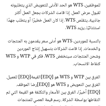
للموظفين، WTS هو الحد الأدنى للتعويض الذي يتطلبونه
لقبول عرض العمل. إذا قامت الشركات بجعل العمل أكثر
جاذبية، يتقلص WTS. إذا كان العمل خطيرًا أو يتطلب جهدًا
استثنائيًا، يزيد WTS.
بالنسبة للموردين، WTS هو أدنى سعر يقدمون به المنتجات
والخدمات. إذا قامت الشركات بتسهيل إنتاج الموردين
وشحن المنتجات، سينخفض WTS. فكر في WTP و WTS
كنقاط الانسحاب.
الفرق بين WTP و WTS هو [EDQ]القيمة[EDQ] للعميل.
الفرق بين التعويض و WTS هو [EDQ]رضا الموظف.
[EDQ] أخيرًا، الفرق بين الأسعار والتكلفة هو القيمة التي تم
التقاطها بواسطة الشركة. رسم قيمة العصي للمنتجات