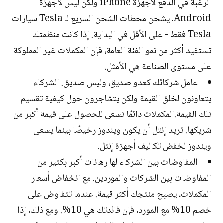
الرغبة في الدفع لأجهزة iPhone ولكن ليس لأجهزة
Android. يشحن محطات الشحن السريع لـ Tesla سيارات
Tesla فقط - على الأقل في البداية. إذا كانت منظمتك
تستفيد أكثر من نمو الفئة العامة، فإن المكملات غير المملوكة
على مستوى الصناعة هي الأمثل.
عامل شركائك كعدو صديق، وليس صديق. الشركاء
يتعاونون لخلق القيمة ولكن يتشاجرون حول كيفية تقسيم
تلك القيمة.المكملات دائمًا تسعى للحصول على قيمة أكبر من
شريكها. تريد إنتل أن يكون ويندوز رخيصًا بينما يسعى
ويندوز لخفض تكاليف أجهزة إنتل.
المفاوضات بين الشركاء لها رهانات أكبر بكثير من
المفاوضات بين الشركات والموردين. مع انخفاض أسعار
المكملات، يصبح منتجك أكثر قيمة. عندما تتفاوض على
خصم 10% مع المورد، فإن فائدتك هي 10%. ومع ذلك، إذا