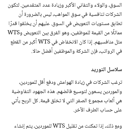
السوق، والولاء والتفاني الأكبر وزيادة عدد المتقدمين. لتكون
الشركات تنافسية في سوق المواهب، ليس بالضرورة أن
تطابق مستويات التعويض في السوق. عليهم أن يخلقوا قدرًا
مماثلًا من القيمة للموظفين، وهو الفرق بين التعويض وWTS
مثل منافسيهم. إذا كان الانخفاض في WTS أكبر من القطع
في الرواتب، فإن الشركة والموظفين أفضل حالا.
سلاسل التوريد
ترغب الشركات في زيادة الهوامش ودفع أقل للموردين،
والموردين يسعون لتوسيع فائضهم. هذه الجهود التفاوضية
هي ألعاب مجموع الصفر التي لا تخلق قيمة. كل الربح يأتي
على حساب الطرف الآخر.
ومع ذلك، إذا تمكنت من تقليل WTS للموردين، يتم إنشاء