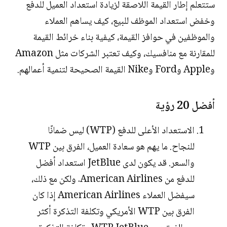
ستتعلم إطار القيمة اللاصقة لزيادة استعداد العميل للدفع
وخفض استعداد الموظف للبيع، كيف يساهم العملاء
والموظفين في حوافز القيمة، كيفية بناء خرائط القيمة
للمقارنة مع منافسيك، وكيف تعتبر الشركات مثل Amazon
وApple وFord وNike القيمة الصحيحة لتنمية أعمالهم.
أفضل 20 رؤية
الاستعداد الأعلى للدفع (WTP) ليس ضمانًا
للنجاح. ما يهم هو سعادة العميل، الفرق بين WTP
والسعر. قد يكون لدى JetBlue استعداد أفضل
للدفع من American Airlines. ولكن مع ذلك،
سيفضل العملاء American Airlines إذا كان
الفرق بين WTP الأمريكي وتكلفة التذكرة أكثر