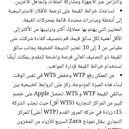
والتزامن عبر الأجهزة ومشاركة الملفات وتجاهل الآخرين.
تساعدك خرائط القيمة على ترجمة الأفكار الاستراتيجية
إلى أنشطة ومبادرات محددة. قائمة بمحركات القيمة،
المعايير التي يهتم بها عملاؤك أكثر وترتيبها من الأكثر إلى
الأقل أهمية.لكل سائق قيمة، قم بتصنيف كفاءة شركتك على
مقياس من 1 إلى 10. تعتبر النتيجة الضعيفة بجانب سائق
القيمة ذو التصنيف العالي فرصة واضحة للتقدم. يمكنك أيضًا
استخدام خرائط القيمة لإدارة المواهب.
من الممكن رفع WTP وخفض WTS في نفس الوقت.
لبناء هذه الميزة المزدوجة، ركز على الروابط الطبيعية بين
سائقي القيمة WTP و WTS. تحصل Apple على خصم
كبير من المراكز التجارية (WTS أقل) حيث تجلب الشركة
15٪ زيادة في حركة المرور القدم (WTP أعلى) للمركز
التجاري. يقلل نموذج Zara السريع للأزياء من المخزون