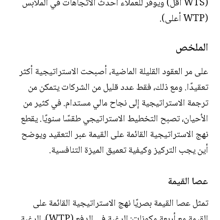
(WTS أقل) ويوفر للعملاء أحدث الاتجاهات في الملابس
(WTP أعلى).
الملخص
على مر العقود القليلة الماضية، أصبحت الاستراتيجية أكثر
تعقيدًا. ومع ذلك، فقط عدد قليل من الشركات يتمكن من
ترجمة الاستراتيجية إلى نجاح مالي مستدام. في كثير من
الأحيان، تصبح التخطيط الاستراتيجي طقسًا سنويًا. يقطع
نهج الاستراتيجية القائمة على القيمة عبر التعقيد ويوضح
أين يجب التركيز وكيفية تعميق الميزة التنافسية.
عصا القيمة
تمثل عصا القيمة بصريًا نهج الاستراتيجية القائمة على
القيمة مع أربعة مكونات: الرغبة في الدفع (WTP)، الرغبة