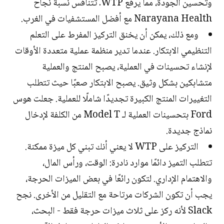
وتحسين الجودة، مما يرفع WTP. تتنافس نسبة نجاح
Narayana Health مع أفضل المستشفيات في الغرب.
ومع ذلك، يمكن أن يخنق التركيز المفرط على التعلم
التنظيمي الابتكار. عندما تدير منظمة عملية متعددة الأوقات
لإنشاء تحسينات في العملية، يصبح المنتج والعملية
متشابكين بشكل وثيق. يصبح الابتكار صعبًا حيث تتطلب
التغييرات المنتج الكبيرة تجديدًا شاملًا للعملية. جعلت هوس
Ford بتحسينات العملية لـ Model T من الكلفة لإدخال
نماذج جديدة.
التركيز على WTP لا يعني أنك تبني كل ميزة ممكنة.
تتطلب التميز دائمًا موارد نادرة: الوقت، ورأس المال،
والاهتمام الإداري. لتكون رائعًا في بعض الميزات الحرجة،
يجب أن تكون الشركات مرتاحة مع التقليل من الأخرى. نجح
Slack لأنه ركز على ثلاث ميزات حرجة فقط - البحث،