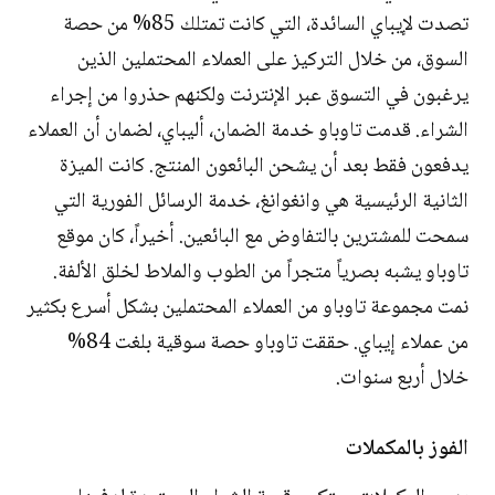
تصدت لإيباي السائدة، التي كانت تمتلك 85% من حصة
السوق، من خلال التركيز على العملاء المحتملين الذين
يرغبون في التسوق عبر الإنترنت ولكنهم حذروا من إجراء
الشراء. قدمت تاوباو خدمة الضمان، أليباي، لضمان أن العملاء
يدفعون فقط بعد أن يشحن البائعون المنتج. كانت الميزة
الثانية الرئيسية هي وانغوانغ، خدمة الرسائل الفورية التي
سمحت للمشترين بالتفاوض مع البائعين. أخيراً، كان موقع
تاوباو يشبه بصرياً متجراً من الطوب والملاط لخلق الألفة.
نمت مجموعة تاوباو من العملاء المحتملين بشكل أسرع بكثير
من عملاء إيباي. حققت تاوباو حصة سوقية بلغت 84%
خلال أربع سنوات.
الفوز بالمكملات