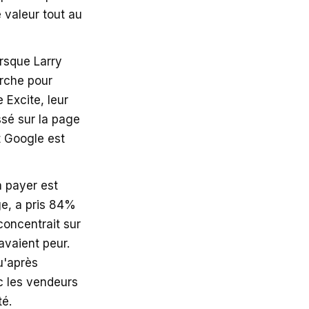
 valeur tout au
orsque Larry
erche pour
 Excite, leur
ssé sur la page
et Google est
à payer est
ge, a pris 84%
concentrait sur
avaient peur.
u'après
c les vendeurs
té.