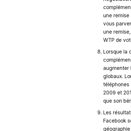
compléments
une remise 
vous parven
une remise
WTP de votre
Lorsque la c
compléments
augmenter l
globaux. Lo
téléphones A
2009 et 201
que son bén
Les résulta
Facebook so
géographie 