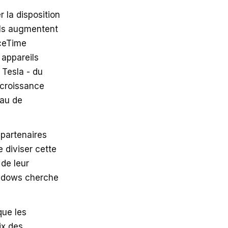
la disposition
'ils augmentent
aceTime
 appareils
 Tesla - du
 croissance
eau de
partenaires
e diviser cette
 de leur
indows cherche
que les
ix des