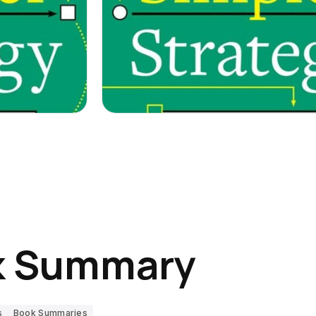
k Summary
s
Book Summaries