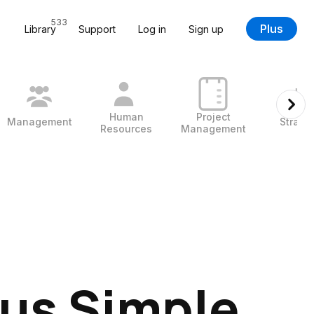
533
Plus
Library
Support
Log in
Sign up
Human
Project
Management
Strate
Resources
Management
lus Simple