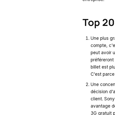
Top 20
Une plus gr
compte, c'es
peut avoir 
préféreront
billet est p
C'est parce
Une concent
décision d'
client. Son
avantage de
3G gratuit 