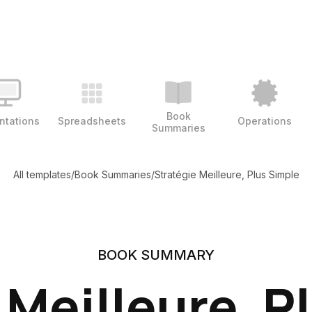
Book
ntations
Spreadsheets
Operations
Summaries
All templates
/
Book Summaries
/
Stratégie Meilleure, Plus Simple
BOOK SUMMARY
 Meilleure, P