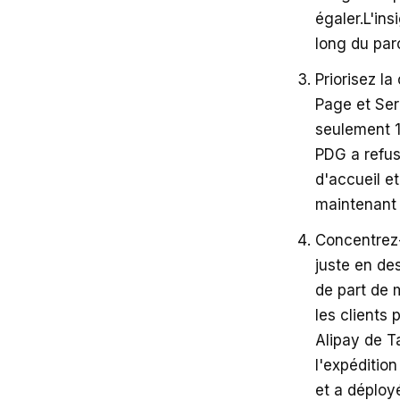
égaler.L'in
long du parc
Priorisez la
Page et Ser
seulement 1
PDG a refus
d'accueil et
maintenant é
Concentrez-
juste en de
de part de 
les clients 
Alipay de T
l'expéditio
et a déploy