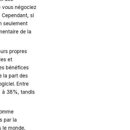
e vous négociez
. Cependant, si
on seulement
entaire de la
eurs propres
les et
es bénéfices
 la part des
giciel. Entre
% à 38%, tandis
 comme
s par la
s le monde,