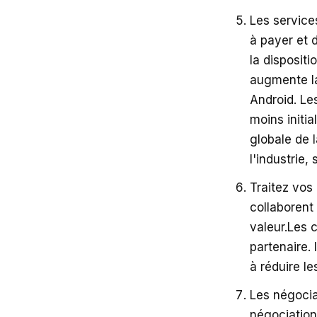
Les service
à payer et d
la disposit
augmente la
Android. Le
moins initi
globale de 
l'industrie,
Traitez vos
collaborent 
valeur.Les 
partenaire.
à réduire le
Les négocia
négociation