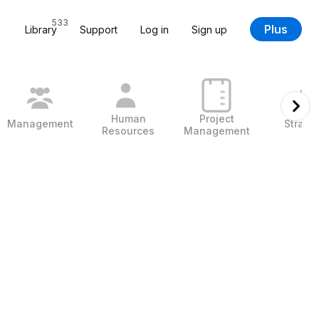
533
Plus
Library
Support
Log in
Sign up
Human
Project
Management
Strate
Resources
Management