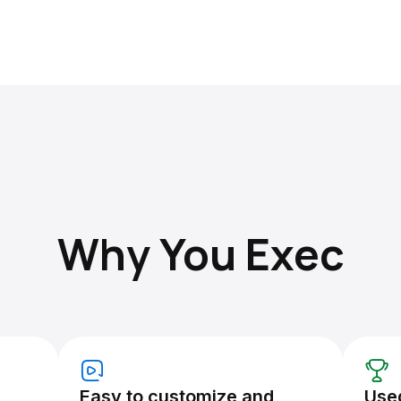
Why You Exec
Easy to customize and
Use