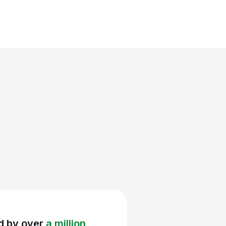
d by over
a million