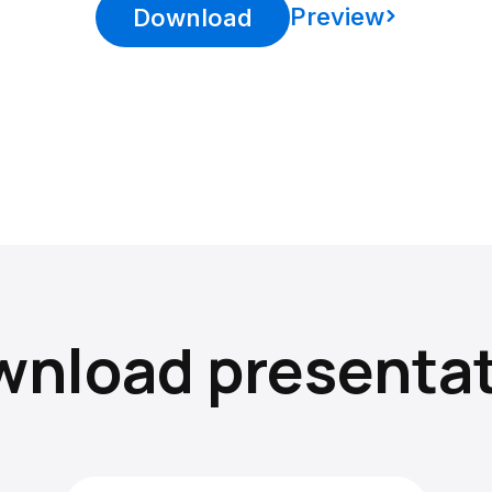
Preview
Download
nload presenta