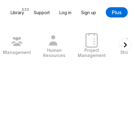
533
Plus
Library
Support
Log in
Sign up
Human
Project
Management
Strate
Resources
Management