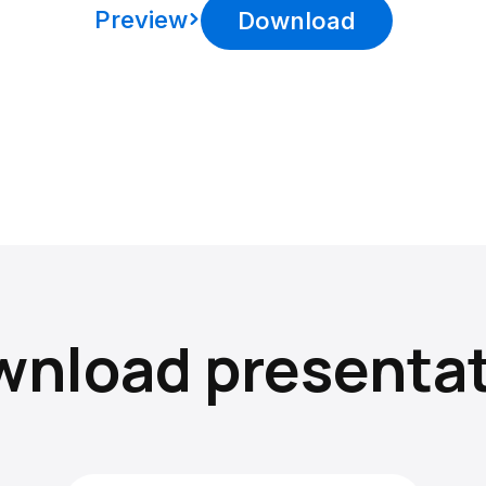
Preview
Download
nload presenta