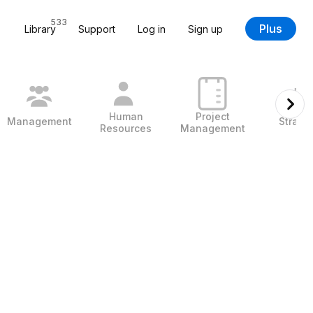
533
Plus
Library
Support
Log in
Sign up
Human
Project
Management
Strate
Resources
Management