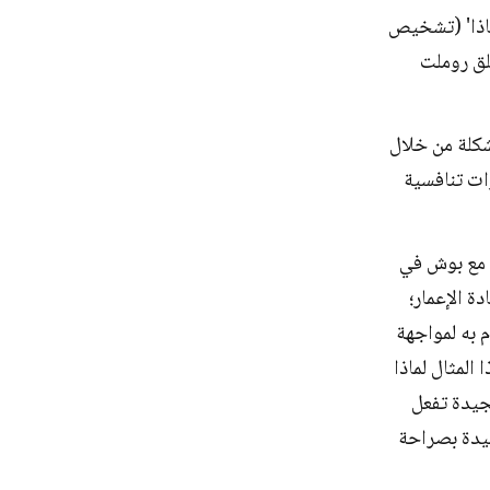
ماذا' (تشخيص
طلق روملت
شكلة من خلال
زات تنافسية
. مع بوش في
ة الإعمار؛
 به لمواجهة
المثال لماذا
جيدة تفعل
جيدة بصراحة