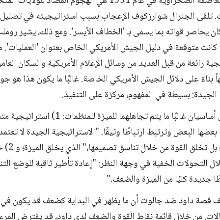
كانت عملية العاصفة الصحراوية في عام 1991 هي الهجوم المضاد لل
ت. تلقى الجنرال شوارزكوف الإعجاب بسبب استراتيجيته في تضليل 
ن يحاصر قواته بما يسمى بـ 'الخطاف الأيسر'. ومع ذلك، يشير روملت
كانت متوقعة في دليل الجيش الأمريكي الخاص بعنوان 'العمليات'. ما
جية رائعة من قبل العديد من وسائل الإعلام الأمريكية والسكان العامي
ً بناءً على دلائل الجيش الأمريكي الخاصة. غالبًا ما يكون هذا هو جو
الجيدة: بسيطة في المفهوم، مركزة على التنفيذ.
هناك مصدران أساسيان غالبًا ما يتم تجاهلهما للميزة
بعضها البعض وترتبط ارتباطًا وثيقًا. "الاستراتيجية الجيدة لا تعتم
القوة الحالية؛ بل تخ
ل التحولات الخفية في وجهة النظر: "إعادة تأطير ثاقبة للوضع الت
ًا جديدة كليًا من الميزة والضعف."
 قصة داود ضد جالوت أن ما يظهر في البداية كضعف قد يكون في ا
ات. من خلال قائمة نقاط القوة والضعف لدى داود، قد يفترض المر