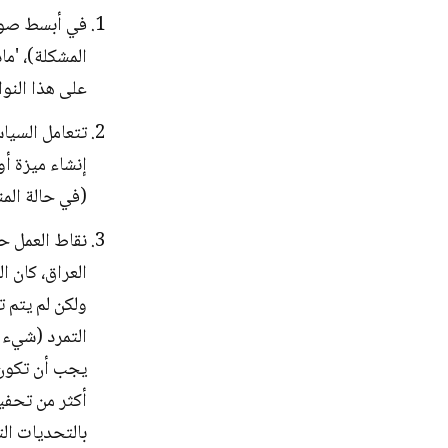
في أبسط صورة
المشكلة)، 'ما
على هذا النوا
تتعامل السيا
إنشاء ميزة أو
(في حالة المن
نقاط العمل حي
العراق، كان ا
ولكن لم يتم 
التمرد (شيء ل
يجب أن تكون 
أكثر من تحفي
بالتحديات الت