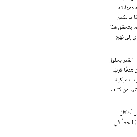
 ومهارته
ا ما تكمن
ما يتحقق هذا
ي إلى نهج
 القمر بحلول
دفًا قريبًا
 ديناميكية
كثير من كتاب
ف بـ "شكل من أشكال
الهراء المتنكر بأنه مفاهيم استراتيجية أو حجج"؛ 2) فشل في مواجهة التحدي؛ 3) الخطأ في