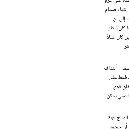
ولايات المتحدة على غزو
انتباه صدام
 إلى أن
 كان يُنظر
ن كان عملاً
هر
 للمنظمات: 1) استراتيجية متسقة - أهداف
د فقط على
لق القوة من خلال تناسق تصميمها،" الذي يخلق الميزة؛ و 2) خلق قوى
نافسي يمكن
لواقع قوة
ء أن حجمه