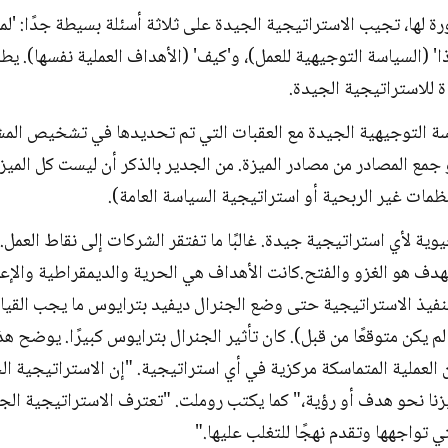
 لها، تجيب الاستراتيجية الجيدة على ثلاثة أسئلة بسيطة جدًا: 'ل
ذا' (السياسة التوجيهية للعمل)، و'كيف' (الأهداف العملية نفسها). ي
ة للاستراتيجية الجيدة.
سة التوجيهية الجيدة مع العقبات التي تم تحديدها في تشخيص الم
 جمع المصادر من مصادر الميزة. من الجدير بالذكر أن ليست كل المي
ظمات غير الربحية أو استراتيجية السياسة العامة).
وية لأي استراتيجية جيدة. غالبًا ما تفتقر الشركات إلى نقاط العمل
لهدف هو الغزو والفتح.كانت الأهداف هي الحرية والديمقراطية والإعاد
تنفيذ الاستراتيجية حتى وضع الجنرال ديفيد بترايوس ما يجب القيام
م يكن متوقعًا من قبل). كان تأثير الجنرال بترايوس كبيرًا. يوضح هذا 
العملية المتماسكة مركزية في أي استراتيجية. "إن الاستراتيجية ال
زنا نحو هدف أو رؤية،" كما يكتب روملت. "تعترف الاستراتيجية ال
ي تواجهها وتقدم نهجًا للتغلب عليها."