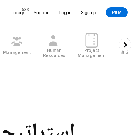
533
Plus
Library
Support
Log in
Sign up
Human
Project
Management
Strate
Resources
Management
استراتيجي