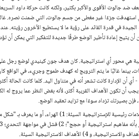
ف ضد جالوت الأقوى والأكبر بكثير، ولكنه كانت حركة داود السريعة
تي استهدفت جزءًا غير مغطى من جسم جالوت، التي ضمنت نصره. غالبً
الجيدة في قدرة القائد على رؤية ما لا يستطيع الآخرون رؤيته. عند
 أن يتيح إعادة تأطير الوضع طرقًا جديدة للتفكير التي يمكن أن تؤد
يبة هي محور أي استراتيجية. كان هدف جون كينيدي لوضع رجل على
ات، بينما غالبًا ما يتم الترويج له كهدف طموح وجريء، في الواقع كان ه
 - أي أن الإدارة كانت تشعر أنه في متناول اليد. كلما كانت الحالة أكثر
 يجب أن تكون الأهداف القريبة أكثر، لأنه بغض النظر عما يروج له ال
 فإن بصيرتك تزداد سوءًا مع تزايد تعقيد الوضع.
هناك أربعة علامات رئيسية للإستراتيجية السيئة: 1) الهراء، أو ما يعر
تراتيجية، و 4) الأهداف الاستراتيجية السيئة.