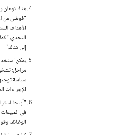
الأهداف السما
التحدي،" كما
إلى هناك."
يمكن استخدام
مراحل: تشخيص
سياسة توجيهي
الإجراءات ال
"أبسط استرات
في المبيعات و
الوظائف وقوا