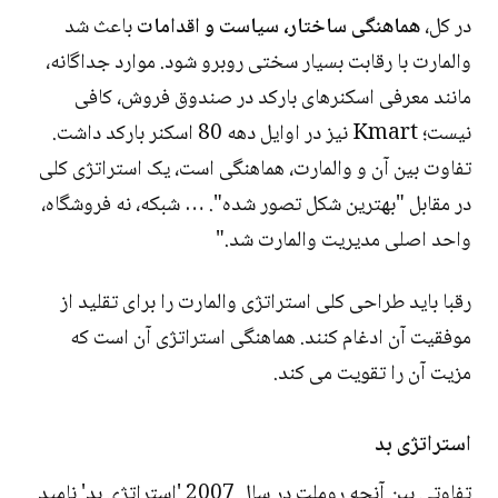
در کل،
هماهنگی ساختار، سیاست و اقدامات
باعث شد
والمارت با رقابت بسیار سختی روبرو شود. موارد جداگانه،
مانند معرفی اسکنرهای بارکد در صندوق فروش، کافی
نیست؛ Kmart نیز در اوایل دهه 80 اسکنر بارکد داشت.
تفاوت بین آن و والمارت، هماهنگی است، یک استراتژی کلی
در مقابل "بهترین شکل تصور شده". … شبکه، نه فروشگاه،
واحد اصلی مدیریت والمارت شد."
رقبا باید طراحی کلی استراتژی والمارت را برای تقلید از
موفقیت آن ادغام کنند. هماهنگی استراتژی آن است که
مزیت آن را تقویت می کند.
استراتژی بد
تفاوتی بین آنچه روملت در سال 2007 'استراتژی بد' نامید